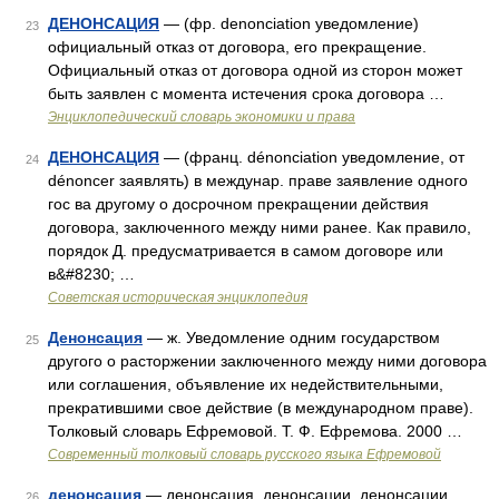
ДЕНОНСАЦИЯ
— (фр. denonciation уведомление)
23
официальный отказ от договора, его прекращение.
Официальный отказ от договора одной из сторон может
быть заявлен с момента истечения срока договора …
Энциклопедический словарь экономики и права
ДЕНОНСАЦИЯ
— (франц. dénonciation уведомление, от
24
dénoncer заявлять) в междунар. праве заявление одного
гос ва другому о досрочном прекращении действия
договора, заключенного между ними ранее. Как правило,
порядок Д. предусматривается в самом договоре или
в&#8230; …
Советская историческая энциклопедия
Денонсация
— ж. Уведомление одним государством
25
другого о расторжении заключенного между ними договора
или соглашения, объявление их недействительными,
прекратившими свое действие (в международном праве).
Толковый словарь Ефремовой. Т. Ф. Ефремова. 2000 …
Современный толковый словарь русского языка Ефремовой
денонсация
— денонсация, денонсации, денонсации,
26