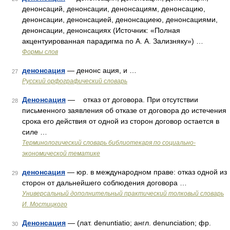
денонсаций, денонсации, денонсациям, денонсацию,
денонсации, денонсацией, денонсациею, денонсациями,
денонсации, денонсациях (Источник: «Полная
акцентуированная парадигма по А. А. Зализняку») …
Формы слов
денонсация
— денонс ация, и …
27
Русский орфографический словарь
Денонсация
— отказ от договора. При отсутствии
28
письменного заявления об отказе от договора до истечения
срока его действия от одной из сторон договор остается в
силе …
Терминологический словарь библиотекаря по социально-
экономической тематике
денонсация
— юр. в международном праве: отказ одной из
29
сторон от дальнейшего соблюдения договора …
Универсальный дополнительный практический толковый словарь
И. Мостицкого
Денонсация
— (лат. denuntiatio; англ. denunciation; фр.
30