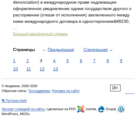
denonciation) в международном праве надлежащее
оформленное уведомление одним государством другого о
расторжении (отказе от исполнения) заключенного между
ними международного договора в одностороннем&#8230;
…
Большой юридический словарь
Страницы
←
Предыдущая
Следующая
→
1
2
3
4
5
6
7
8
9
10
11
12
13
© Академик, 2000-2026
18+
Обратная связь:
Техподдержка
,
Реклама на сайте
👣 Путешествия
Экспорт словарей на сайты
, сделанные на PHP,
Joomla,
Drupal,
WordPress, MODx.